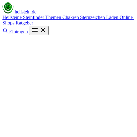
heilstein
.de
Heilsteine
Steinfinder
Themen
Chakren
Sternzeichen
Läden
Online-
Shops
Ratgeber
Eintragen