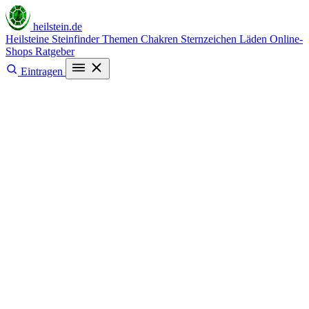
heilstein
.de
Heilsteine
Steinfinder
Themen
Chakren
Sternzeichen
Läden
Online-
Shops
Ratgeber
Eintragen