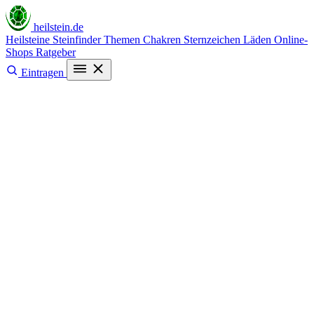
heilstein
.de
Heilsteine
Steinfinder
Themen
Chakren
Sternzeichen
Läden
Online-
Shops
Ratgeber
Eintragen