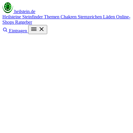
heilstein
.de
Heilsteine
Steinfinder
Themen
Chakren
Sternzeichen
Läden
Online-
Shops
Ratgeber
Eintragen