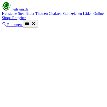
heilstein
.de
Heilsteine
Steinfinder
Themen
Chakren
Sternzeichen
Läden
Online-
Shops
Ratgeber
Eintragen