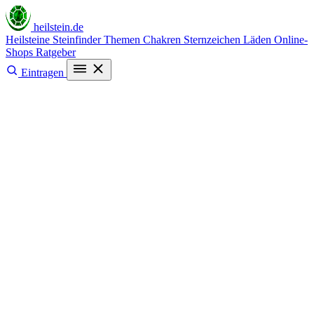
heilstein
.de
Heilsteine
Steinfinder
Themen
Chakren
Sternzeichen
Läden
Online-
Shops
Ratgeber
Eintragen