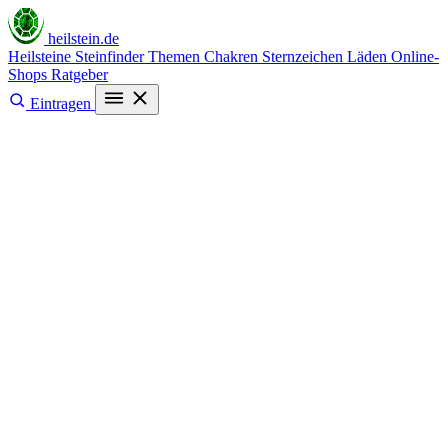
heilstein
.de
Heilsteine
Steinfinder
Themen
Chakren
Sternzeichen
Läden
Online-
Shops
Ratgeber
Eintragen