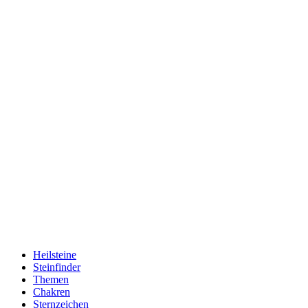
Heilsteine
Steinfinder
Themen
Chakren
Sternzeichen