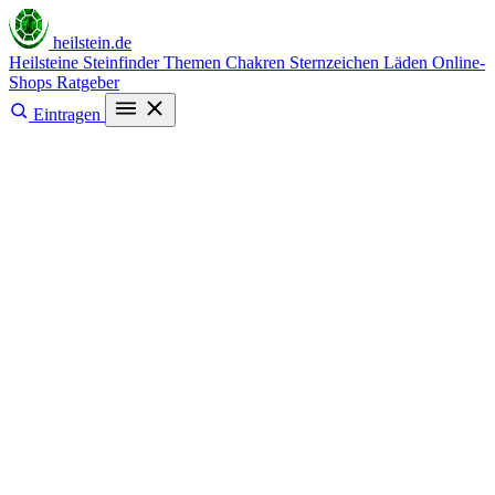
heilstein
.de
Heilsteine
Steinfinder
Themen
Chakren
Sternzeichen
Läden
Online-
Shops
Ratgeber
Eintragen