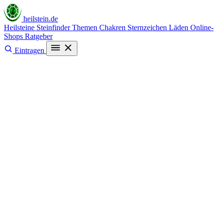
heilstein
.de
Heilsteine
Steinfinder
Themen
Chakren
Sternzeichen
Läden
Online-
Shops
Ratgeber
Eintragen