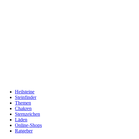
Heilsteine
Steinfinder
Themen
Chakren
Sternzeichen
Läden
Online-Shops
Ratgeber