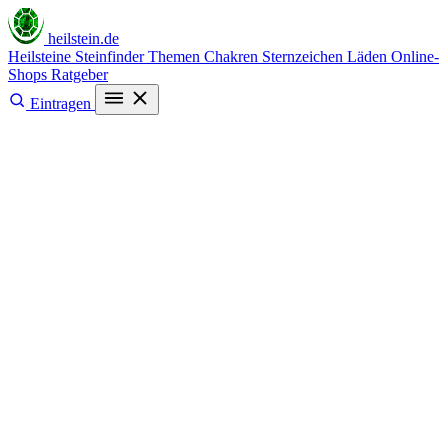
heilstein
.de
Heilsteine
Steinfinder
Themen
Chakren
Sternzeichen
Läden
Online-
Shops
Ratgeber
Eintragen