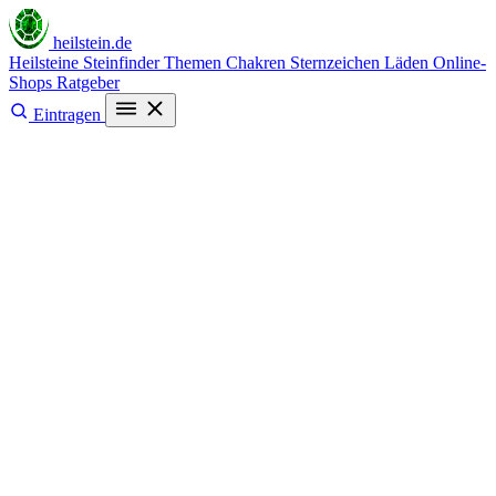
heilstein
.de
Heilsteine
Steinfinder
Themen
Chakren
Sternzeichen
Läden
Online-
Shops
Ratgeber
Eintragen