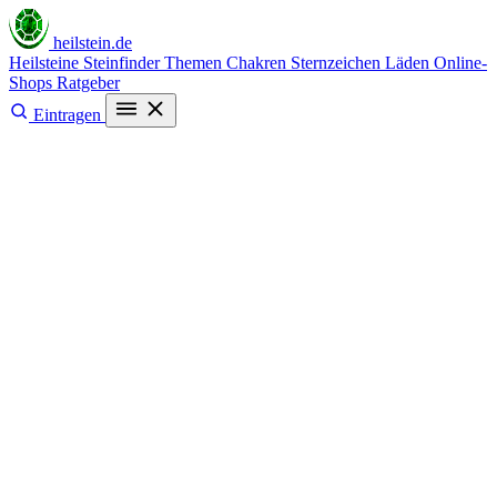
heilstein
.de
Heilsteine
Steinfinder
Themen
Chakren
Sternzeichen
Läden
Online-
Shops
Ratgeber
Eintragen