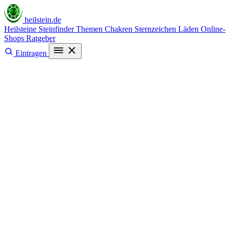
heilstein
.de
Heilsteine
Steinfinder
Themen
Chakren
Sternzeichen
Läden
Online-
Shops
Ratgeber
Eintragen