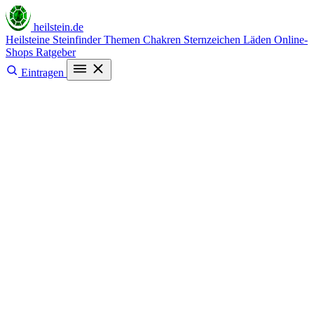
heilstein
.de
Heilsteine
Steinfinder
Themen
Chakren
Sternzeichen
Läden
Online-
Shops
Ratgeber
Eintragen