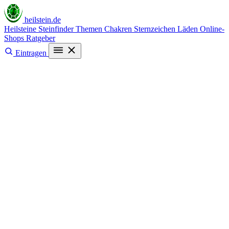
heilstein
.de
Heilsteine
Steinfinder
Themen
Chakren
Sternzeichen
Läden
Online-
Shops
Ratgeber
Eintragen