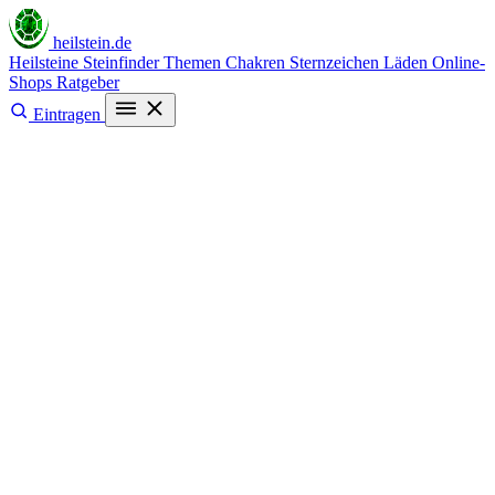
heilstein
.de
Heilsteine
Steinfinder
Themen
Chakren
Sternzeichen
Läden
Online-
Shops
Ratgeber
Eintragen