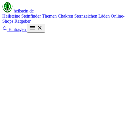
heilstein
.de
Heilsteine
Steinfinder
Themen
Chakren
Sternzeichen
Läden
Online-
Shops
Ratgeber
Eintragen