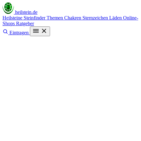
heilstein
.de
Heilsteine
Steinfinder
Themen
Chakren
Sternzeichen
Läden
Online-
Shops
Ratgeber
Eintragen