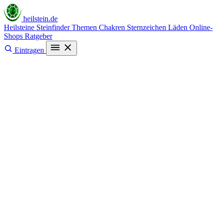
heilstein
.de
Heilsteine
Steinfinder
Themen
Chakren
Sternzeichen
Läden
Online-
Shops
Ratgeber
Eintragen