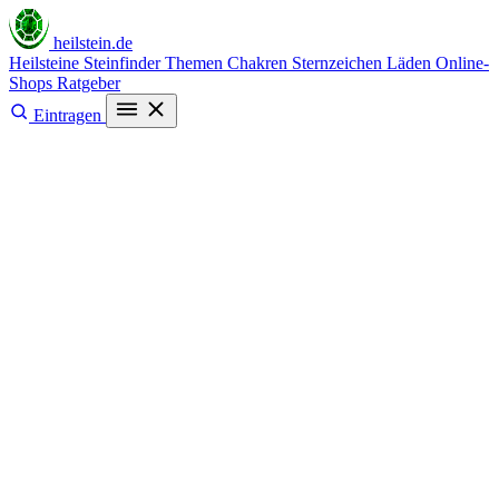
heilstein
.de
Heilsteine
Steinfinder
Themen
Chakren
Sternzeichen
Läden
Online-
Shops
Ratgeber
Eintragen