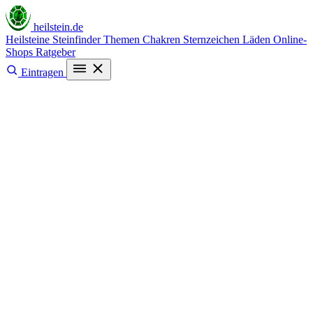
heilstein
.de
Heilsteine
Steinfinder
Themen
Chakren
Sternzeichen
Läden
Online-
Shops
Ratgeber
Eintragen