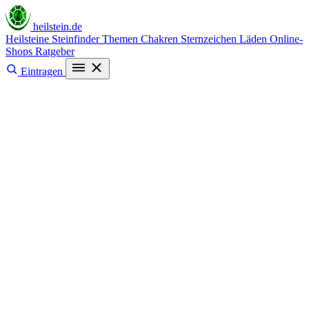
heilstein
.de
Heilsteine
Steinfinder
Themen
Chakren
Sternzeichen
Läden
Online-
Shops
Ratgeber
Eintragen