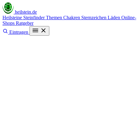
heilstein
.de
Heilsteine
Steinfinder
Themen
Chakren
Sternzeichen
Läden
Online-
Shops
Ratgeber
Eintragen