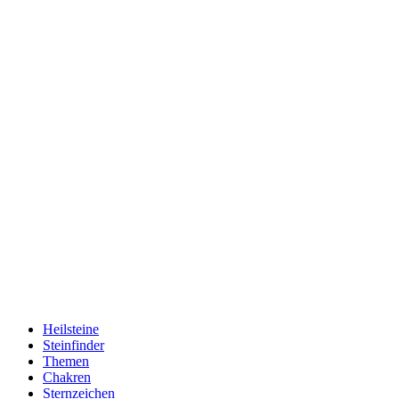
Heilsteine
Steinfinder
Themen
Chakren
Sternzeichen