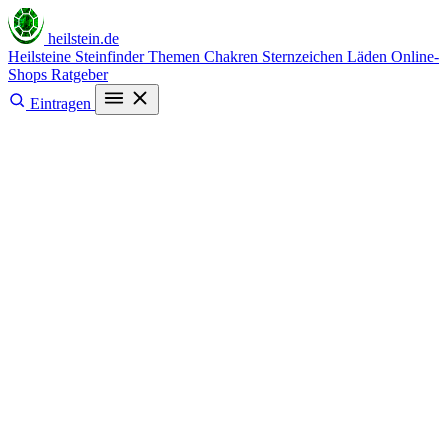
heilstein
.de
Heilsteine
Steinfinder
Themen
Chakren
Sternzeichen
Läden
Online-
Shops
Ratgeber
Eintragen