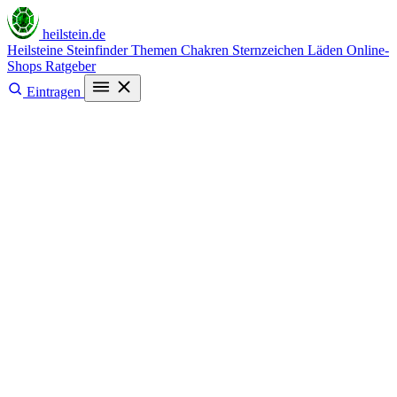
heilstein
.de
Heilsteine
Steinfinder
Themen
Chakren
Sternzeichen
Läden
Online-
Shops
Ratgeber
Eintragen