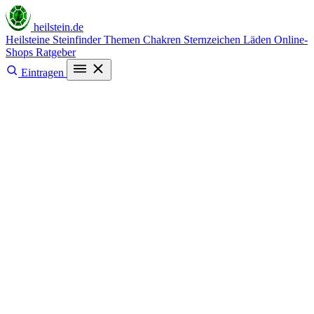
heilstein
.de
Heilsteine
Steinfinder
Themen
Chakren
Sternzeichen
Läden
Online-
Shops
Ratgeber
Eintragen