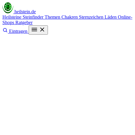
heilstein
.de
Heilsteine
Steinfinder
Themen
Chakren
Sternzeichen
Läden
Online-
Shops
Ratgeber
Eintragen