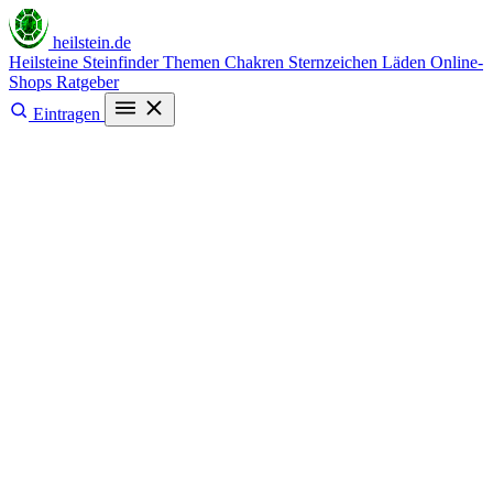
heilstein
.de
Heilsteine
Steinfinder
Themen
Chakren
Sternzeichen
Läden
Online-
Shops
Ratgeber
Eintragen