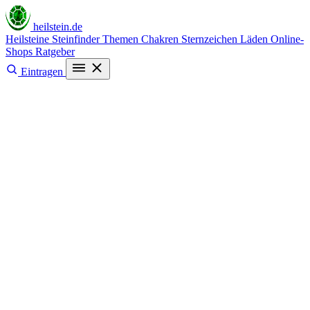
heilstein
.de
Heilsteine
Steinfinder
Themen
Chakren
Sternzeichen
Läden
Online-
Shops
Ratgeber
Eintragen