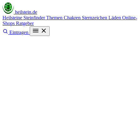
heilstein
.de
Heilsteine
Steinfinder
Themen
Chakren
Sternzeichen
Läden
Online-
Shops
Ratgeber
Eintragen