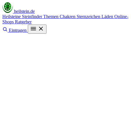
heilstein
.de
Heilsteine
Steinfinder
Themen
Chakren
Sternzeichen
Läden
Online-
Shops
Ratgeber
Eintragen