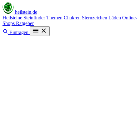
heilstein
.de
Heilsteine
Steinfinder
Themen
Chakren
Sternzeichen
Läden
Online-
Shops
Ratgeber
Eintragen