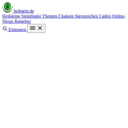
heilstein
.de
Heilsteine
Steinfinder
Themen
Chakren
Sternzeichen
Läden
Online-
Shops
Ratgeber
Eintragen