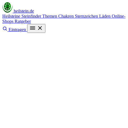
heilstein
.de
Heilsteine
Steinfinder
Themen
Chakren
Sternzeichen
Läden
Online-
Shops
Ratgeber
Eintragen