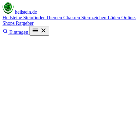
heilstein
.de
Heilsteine
Steinfinder
Themen
Chakren
Sternzeichen
Läden
Online-
Shops
Ratgeber
Eintragen