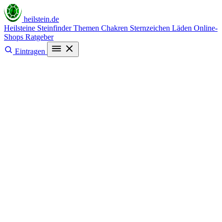
heilstein
.de
Heilsteine
Steinfinder
Themen
Chakren
Sternzeichen
Läden
Online-
Shops
Ratgeber
Eintragen