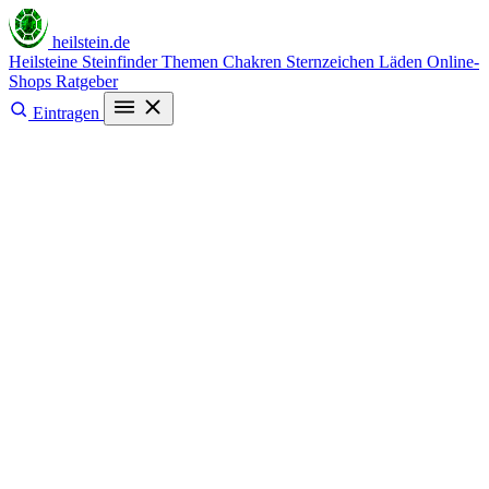
heilstein
.de
Heilsteine
Steinfinder
Themen
Chakren
Sternzeichen
Läden
Online-
Shops
Ratgeber
Eintragen