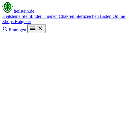
heilstein
.de
Heilsteine
Steinfinder
Themen
Chakren
Sternzeichen
Läden
Online-
Shops
Ratgeber
Eintragen